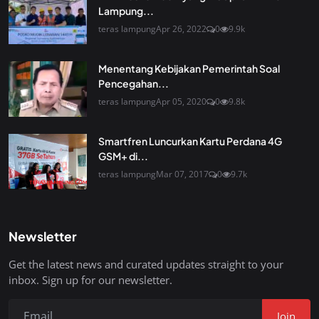
Lampung...
teras lampung
Apr 26, 2022
0
9.9k
Menentang Kebijakan Pemerintah Soal
Pencegahan...
teras lampung
Apr 05, 2020
0
9.8k
Smartfren Luncurkan Kartu Perdana 4G
GSM+ di...
teras lampung
Mar 07, 2017
0
9.7k
Newsletter
Get the latest news and curated updates straight to your
inbox. Sign up for our newsletter.
Join