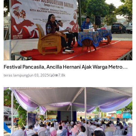
Festival Pancasila, Ancilla Hernani Ajak Warga Metro...
teras lampung
Jun 03, 2025
0
7.8k