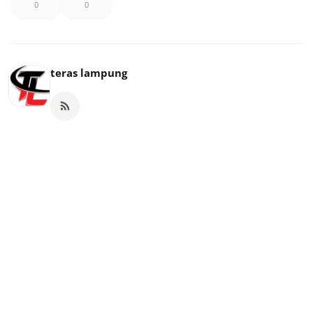
0
0
teras lampung