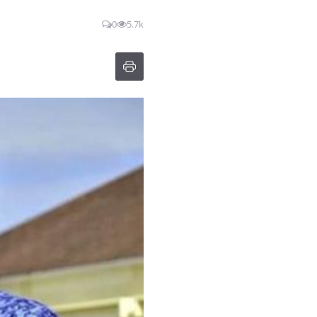
0
5.7k