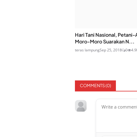
Hari Tani Nasional, Petan
Moro-Moro Suarakan N...
teras lampung
Sep 25, 2018
0
4.9
COMMENTS (
0
)