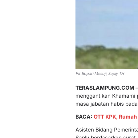
Plt Bupati Mesuji, Saply TH
TERASLAMPUNG.COM 
menggantikan Khamami pa
masa jabatan habis pada
BACA:
OTT KPK, Rumah 
Asisten Bidang Pemerint
Saply berdasarkan surat