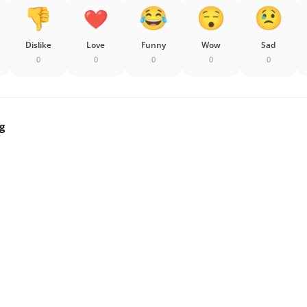
Dislike
Love
Funny
Wow
Sad
0
0
0
0
0
g