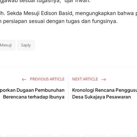
gjawab sesuai tugasnya,” ujar Irwan.
lh. Sekda Mesuji Edison Basid, mengungkapkan bahwa
n persiapan sesuai dengan tugas dan fungsinya.
 Mesuji
Saply
PREVIOUS ARTICLE
NEXT ARTICLE
Laporkan Dugaan Pembunuhan
Kronologi Rencana Penggusu
Berencana terhadap Ibunya
Desa Sukajaya Pesawaran