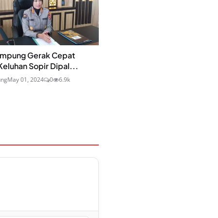
ampung Gerak Cepat
eluhan Sopir Dipal...
ung
May 01, 2024
0
6.9k