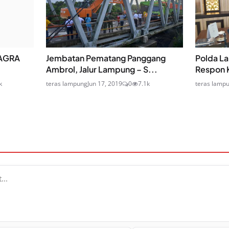
i-AGRA
Jembatan Pematang Panggang
Polda L
Ambrol, Jalur Lampung – S...
Respon K
k
teras lampung
Jun 17, 2019
0
7.1k
teras lamp