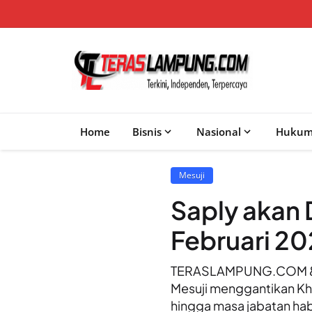
Home
Bisnis
Nasional
Huku
Mesuji
Saply akan 
Februari 2
TERASLAMPUNG.COM &#821
Mesuji menggantikan Kh
hingga masa jabatan ha