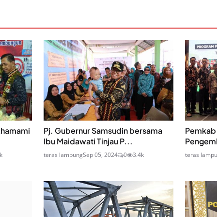
 Khamami
Pj. Gubernur Samsudin bersama
Pemkab 
Ibu Maidawati Tinjau P...
Pengemb
k
teras lampung
Sep 05, 2024
0
3.4k
teras lamp