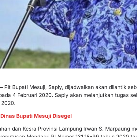
—
Plt Bupati Mesuji, Saply, dijadwalkan akan dilantik se
da 4 Februari 2020. Saply akan melanjutkan tugas seb
 2020.
Dinas Bupati Mesuji Disegel
ahan dan Kesra Provinsi Lampung Irwan S. Marpaung m
 keputusan Mendagri RI Nomor 131.18-99 tahun 2020 ta