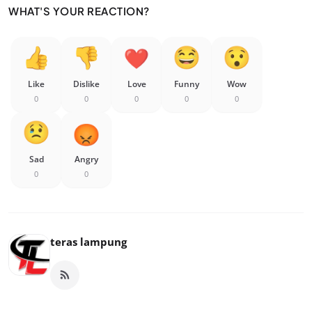
WHAT'S YOUR REACTION?
Like
Dislike
Love
Funny
Wow
0
0
0
0
0
Sad
Angry
0
0
teras lampung