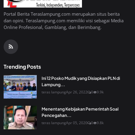
Portal Berita Teraslampung.com merupakan situs berita
dan opini. Teraslampung.com memiliki visi sebagai Media
Online Profesional, Gamblang, dan Berimbang.
Trending Posts
Ini 12 Posko Mudik yang Disiapkan PLN di
Lampung...
teras lampung
Apr 26, 2022
0
9.9k
Menentang Kebijakan Pemerintah Soal
Pencegahan...
teras lampung
Apr 05, 2020
0
9.8k