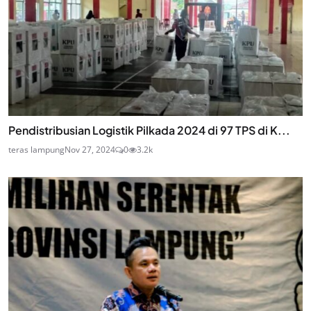
Pendistribusian Logistik Pilkada 2024 di 97 TPS di K...
teras lampung
Nov 27, 2024
0
3.2k