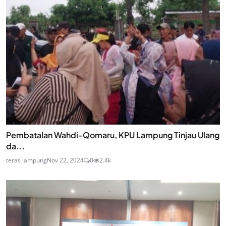
Pembatalan Wahdi-Qomaru, KPU Lampung Tinjau Ulang
da...
teras lampung
Nov 22, 2024
0
2.4k