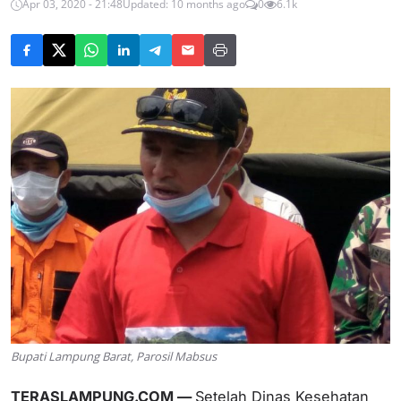
Apr 03, 2020 - 21:48
Updated: 10 months ago
0
6.1k
Bupati Lampung Barat, Parosil Mabsus
TERASLAMPUNG.COM —
Setelah Dinas Kesehatan