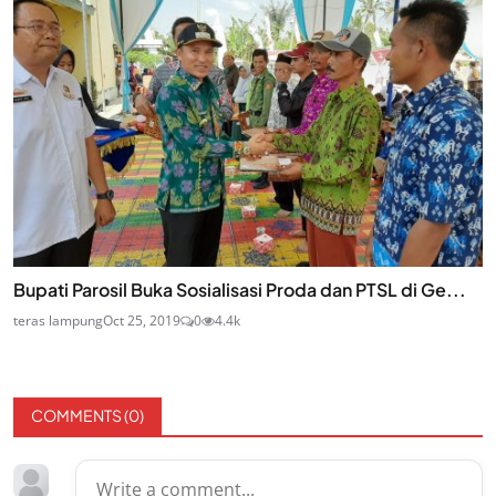
Bupati Parosil Buka Sosialisasi Proda dan PTSL di Ge...
teras lampung
Oct 25, 2019
0
4.4k
COMMENTS (
0
)