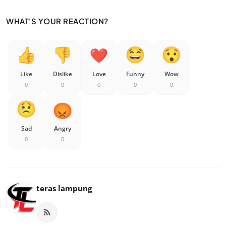
WHAT'S YOUR REACTION?
Like
Dislike
Love
Funny
Wow
0
0
0
0
0
Sad
Angry
0
0
teras lampung