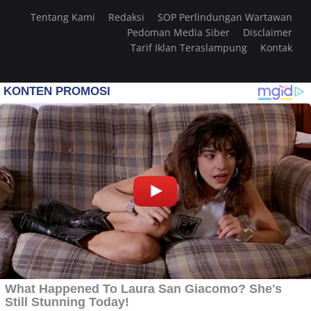
Tentang Kami
Redaksi
SOP Perlindungan Wartawan
Pedoman Media Siber
Disclaimer
Tarif Iklan Teraslampung
Kontak