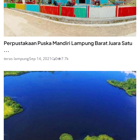
Perpustakaan Puska Mandiri Lampung Barat Juara Satu
...
teras lampung
Sep 14, 2021
0
7.7k