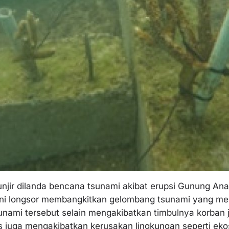
njir dilanda bencana tsunami akibat erupsi Gunung An
ni longsor membangkitkan gelombang tsunami yang men
unami tersebut selain mengakibatkan timbulnya korban j
s juga mengakibatkan kerusakan lingkungan seperti ek