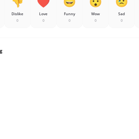
Dislike
Love
Funny
Wow
Sad
0
0
0
0
0
g