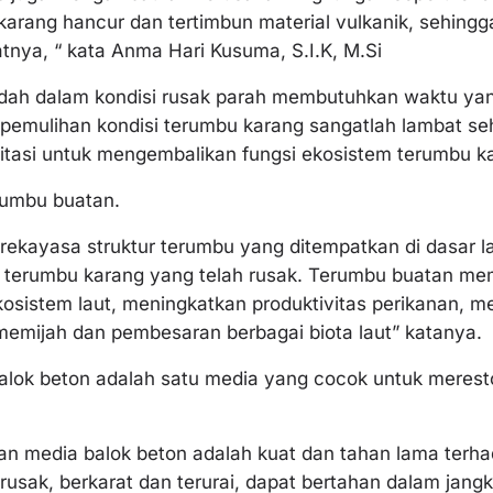
rang hancur dan tertimbun material vulkanik, sehingga
atnya, “ kata Anma Hari Kusuma, S.I.K, M.Si
dah dalam kondisi rusak parah membutuhkan waktu yan
u pemulihan kondisi terumbu karang sangatlah lambat se
litasi untuk mengembalikan fungsi ekosistem terumbu k
rumbu buatan.
rekayasa struktur terumbu yang ditempatkan di dasar 
i terumbu karang yang telah rusak. Terumbu buatan mem
sistem laut, meningkatkan produktivitas perikanan, mel
emijah dan pembesaran berbagai biota laut” katanya.
lok beton adalah satu media yang cocok untuk merest
n media balok beton adalah kuat dan tahan lama terh
usak, berkarat dan terurai, dapat bertahan dalam jangk