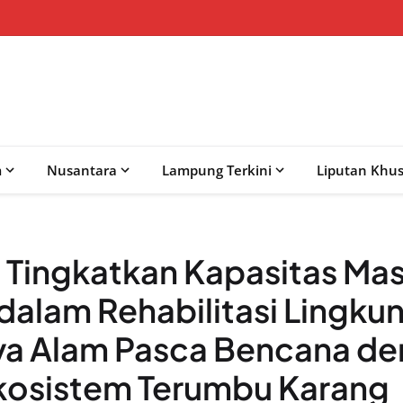
m
Nusantara
Lampung Terkini
Liputan Khu
 Tingkatkan Kapasitas Ma
 dalam Rehabilitasi Lingku
a Alam Pasca Bencana d
Ekosistem Terumbu Karang