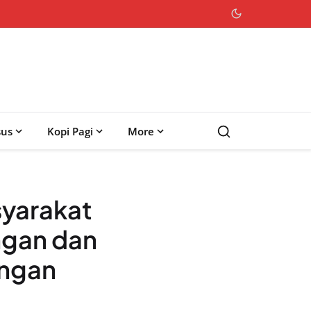
sus
Kopi Pagi
More
syarakat
ngan dan
engan