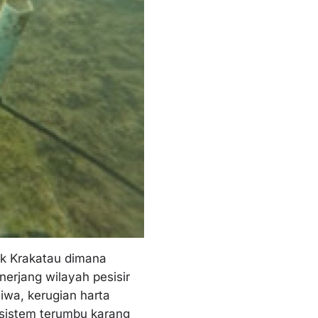
ak Krakatau dimana
erjang wilayah pesisir
iwa, kerugian harta
osistem terumbu karang